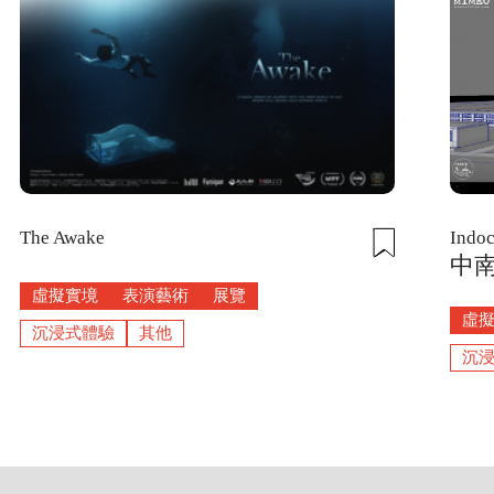
Indo
The Awake
中南
虛擬實境
表演藝術
展覽
虛
沉浸式體驗
其他
沉