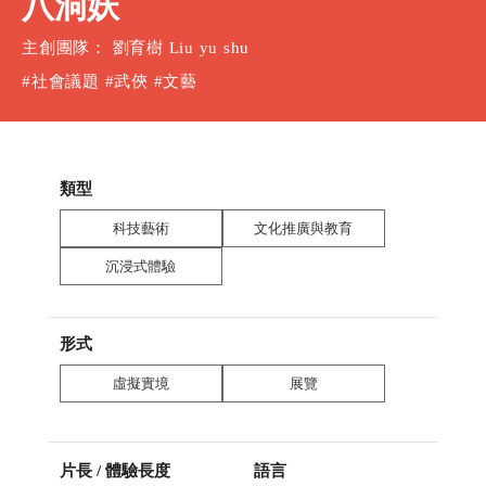
八洞妖
主創團隊： 劉育樹 Liu yu shu
#社會議題 #武俠 #文藝
類型
科技藝術
文化推廣與教育
沉浸式體驗
形式
虛擬實境
展覽
片長 / 體驗長度
語言