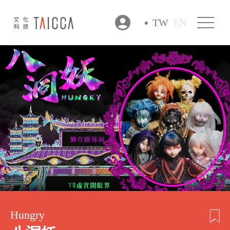
TW
EN
Hungry