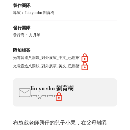
製作團隊
導演：
Liu yu shu 劉育樹
發行團隊
發行商：
方月琴
附加檔案
光電音造八洞妖_對外展演_中文_已壓縮
光電音造八洞妖_對外展演_英文_已壓縮
liu
yu shu
劉育樹
***@******
布袋戲老師興仔的兒子小果，在父母離異