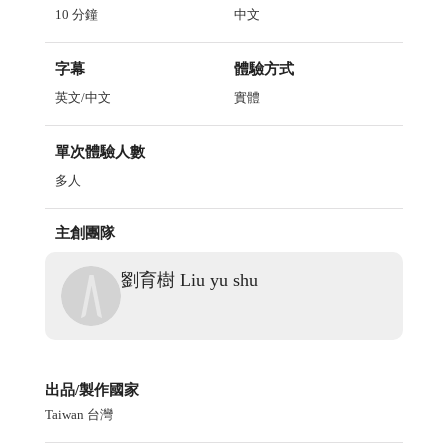
10
分鐘
中文
字幕
體驗方式
英文/中文
實體
單次體驗人數
多人
主創團隊
劉育樹 Liu yu shu
出品/製作國家
Taiwan 台灣