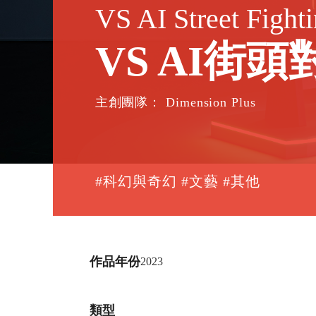
VS AI Street Fight
VS AI街頭
主創團隊： Dimension Plus
#科幻與奇幻 #文藝 #其他
作品年份
2023
類型