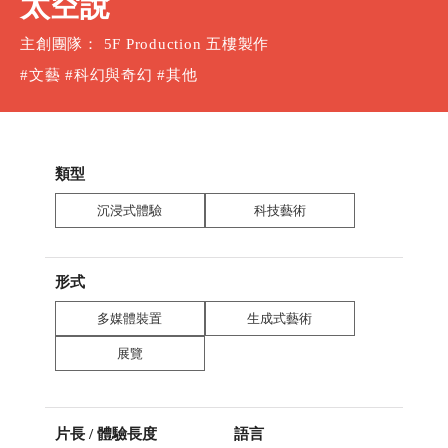
太空說
主創團隊： 5F Production 五樓製作
#文藝 #科幻與奇幻 #其他
類型
沉浸式體驗
科技藝術
形式
多媒體裝置
生成式藝術
展覽
片長 / 體驗長度
語言