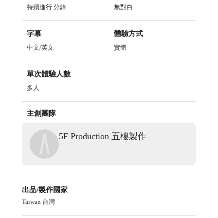
持續進行
分鐘
無對白
字幕
體驗方式
中文/英文
實體
單次體驗人數
多人
主創團隊
5F Production 五樓製作
出品/製作國家
Taiwan 台灣