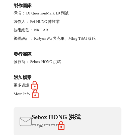
製作團隊
導演：
DJ QuestionMark DJ 問號
製作人：
Fei HUNG 陳虹霏
技術總監：
NK LAB
視覺設計：
KeJyunWu 吳克軍
、
Ming TSAI 蔡銘
發行團隊
發行商：
Sebox HONG 洪珷
附加檔案
更多資訊
More Info
Sebox
HONG
洪珷
***@******