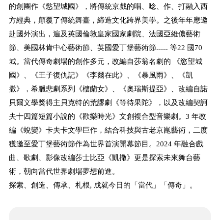
的創團作《慾望城國》，將傳統京戲的唱、唸、作、打融入西
方經典，顛覆了傳統舞臺，締造文化跨界美學。之後年年應邀
赴國外演出，遍及英國倫敦皇家國家劇院、法國亞維儂藝術
節、美國林肯中心藝術節、英國愛丁堡藝術節...... 等22 國70
城。當代傳奇劇場的創作多元，改編自莎翁名劇的 《慾望城
國》、《王子復仇記》《李爾在此》、《暴風雨》、《凱
撒》，希臘悲劇系列《樓蘭女》、《奧瑞斯提亞》、改編自諾
貝爾文學獎得主貝克特的荒謬劇《等待果陀》，以及改編契訶
夫十四篇短篇小說的《歡樂時光》文創複合型音樂劇。3 年改
編《蛻變》卡夫卡文學巨作，結合科技與古老京崑藝術，二度
獲邀至愛丁堡藝術節作為世界首演開幕節目。2024 年融合戲
曲、歌劇、影像改編莎士比亞《凱撒》更是探索未來舞台藝
術，朝向當代世界劇場夢想前進。
探索、創造、傳承、札根, 成就今日的「當代」「傳奇」。