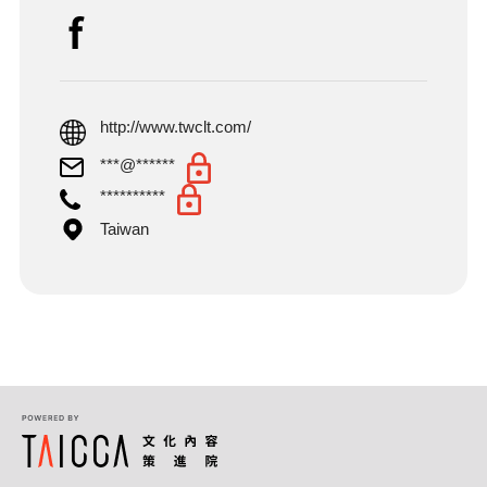
http://www.twclt.com/
***@******
**********
Taiwan