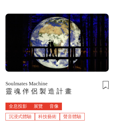
Soulmates Machine
靈 魂 伴 侶 製 造 計 畫
全息投影
展覽
音像
沉浸式體驗
科技藝術
聲音體驗