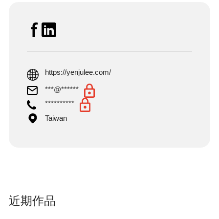
https://yenjulee.com/
***@******
**********
Taiwan
近期作品