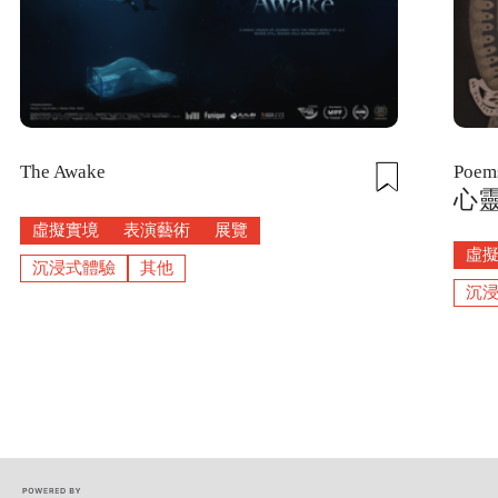
The Awake
Poems
心
虛擬實境
表演藝術
展覽
虛
沉浸式體驗
其他
沉