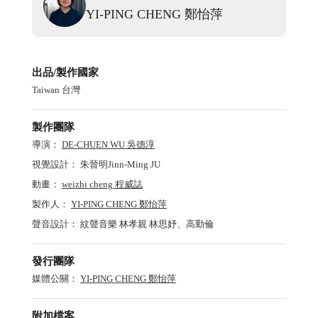
YI-PING CHENG
鄭怡萍
出品/製作國家
Taiwan 台灣
製作團隊
導演：
DE-CHUEN WU 吳德淳
視覺設計：
朱晉明Jinn-Ming JU
動畫：
weizhi cheng 程威誌
製作人：
YI-PING CHENG 鄭怡萍
聲音設計：
紋聲音樂 林孝親 林思妤
、
高勤倫
發行團隊
媒體公關：
YI-PING CHENG 鄭怡萍
附加檔案