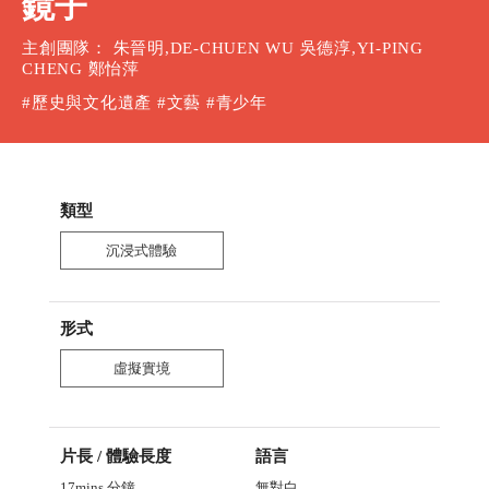
鏡子
主創團隊： 朱晉明,DE-CHUEN WU 吳德淳,YI-PING
CHENG 鄭怡萍
#歷史與文化遺產 #文藝 #青少年
類型
沉浸式體驗
形式
虛擬實境
片長 / 體驗長度
語言
17mins
分鐘
無對白