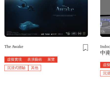
Indo
The Awake
中南
虛擬實境
表演藝術
展覽
虛
沉浸式體驗
其他
沉