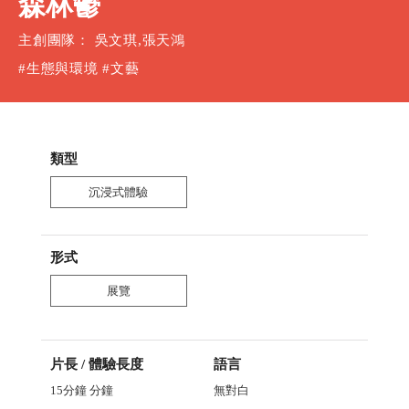
森林鬱
主創團隊： 吳文琪,張天鴻
#生態與環境 #文藝
類型
沉浸式體驗
形式
展覽
片長 / 體驗長度
語言
15分鐘
分鐘
無對白