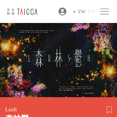
TW
EN
Lush