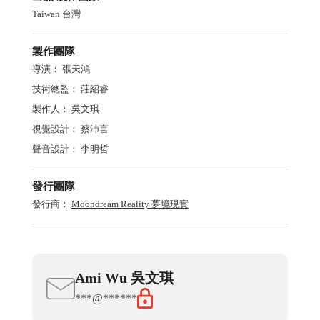
Taiwan 台灣
製作團隊
導演：
張天鴻
技術總監：
莊紹睿
製作人：
吳文琪
視覺設計：
蔡沛言
聲音設計：
李明哲
發行團隊
發行商：
Moondream Reality 夢境現實
Ami
Wu
吳文琪
***@******